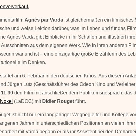
envorverkauf.
mentarfilm
Agnès par Varda
ist gleichermaßen ein filmisches 
sche und weise Lektion darüber, was im Leben und für das Film
ne Agnès Varda gibt Einblicke in ihr Schaffen und illustriert ih
t Ausschnitten aus dem eigenen Werk. Wie in ihren anderen Film
sseurin war und ist – eine einzigartige große Erzählerin des L
titutionelle im Denken.
 startet am 6. Februar in den deutschen Kinos. Aus diesem Anla
d Jürgen Lütz (Geschäftsführer des Odeon Kino und Verleiher
 11:30
den Film mit anschließendem Publikumsgespräch, das die
 Nokel
(LaDOC) mit
Didier Rouget
führt.
uget ist nicht nur ein langjähriger Wegbegleiter und Kollege vo
ngenen Jahren in unterschiedlichen Positionen an vielen ihrer 
arbeit mit Varda begann er als ihr Assistent bei den Dreharbei