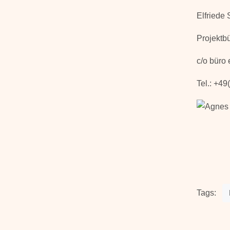
Elfriede
Projektb
c/o büro 
Tel.: +4
Tags: