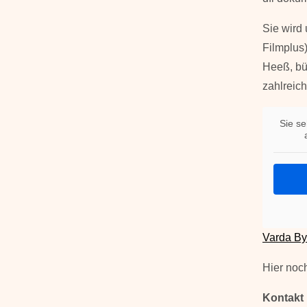
Sie wird 
Filmplus
Heeß, bür
zahlreic
Sie se
Varda By 
Hier noc
Kontakt