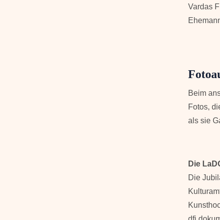
Vardas F
Ehemann
Fotoau
Beim ans
Fotos, d
als sie 
Die LaD
Die Jubi
Kulturamt
Kunsthoc
dfi dokum