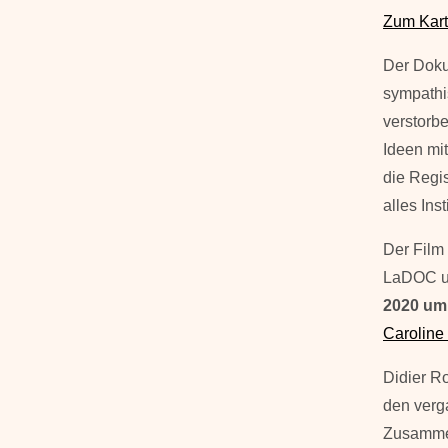
Zum Kart
Der Doku
sympathi
verstorbe
Ideen mi
die Regi
alles Ins
Der Film
LaDOC un
2020
um
Caroline
Didier Ro
den verga
Zusammen