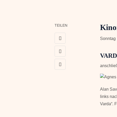
Kino
TEILEN
Sonntag 1
VARD
anschlie
Alan Sav
links nac
Varda“. 