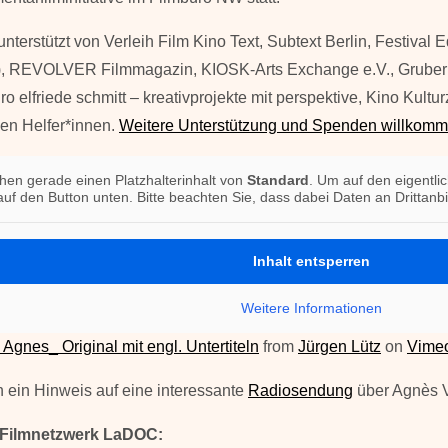
unterstützt von Verleih Film Kino Text, Subtext Berlin, Festival 
), REVOLVER Filmmagazin, KIOSK-Arts Exchange e.V., Gruber‘s
o elfriede schmitt – kreativprojekte mit perspektive, Kino Kultur
hen Helfer*innen.
Weitere Unterstützung und Spenden willkomm
hen gerade einen Platzhalterinhalt von
Standard
. Um auf den eigentlic
auf den Button unten. Bitte beachten Sie, dass dabei Daten an Drittan
Inhalt entsperren
Weitere Informationen
Agnes_ Original mit engl. Untertiteln
from
Jürgen Lütz
on
Vime
h ein Hinweis auf eine interessante
Radiosendung
über Agnès Va
 Filmnetzwerk LaDOC: