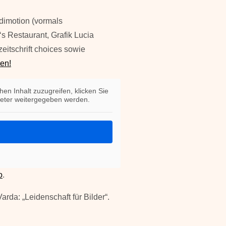
Edimotion (vormals
 Restaurant, Grafik Lucia
zeitschrift choices sowie
en!
hen Inhalt zuzugreifen, klicken Sie
bieter weitergegeben werden.
o
.
rda: „Leidenschaft für Bilder“.