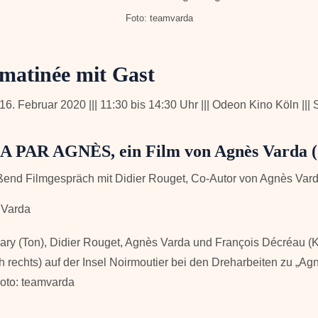
Foto: teamvarda
matinée mit Gast
6. Februar 2020 ||| 11:30 bis 14:30 Uhr ||| Odeon Kino Köln |||
A PAR AGNÈS
, ein Film von Agnès Varda
ßend Filmgespräch mit Didier Rouget, Co-Autor von Agnès Var
ary (Ton), Didier Rouget, Agnès Varda und François Décréau (
h rechts) auf der Insel Noirmoutier bei den Dreharbeiten zu „Ag
Foto: teamvarda