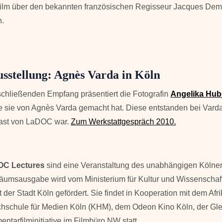
ilm über den bekannten französischen Regisseur Jacques Demy
.
sstellung: Agnès Varda in Köln
chließenden Empfang präsentiert die Fotografin
Angelika Hub
ie sie von Agnès Varda gemacht hat. Diese entstanden bei Vard
Gast von LaDOC war.
Zum Werkstattgespräch 2010.
OC Lectures
sind eine Veranstaltung des unabhängigen Kölne
läumsausgabe wird vom Ministerium für Kultur und Wissensch
 der Stadt Köln gefördert. Sie findet in Kooperation mit dem Afri
hschule für Medien Köln (KHM), dem Odeon Kino Köln, der Gle
entarfilminitiative im Filmbüro NW statt.