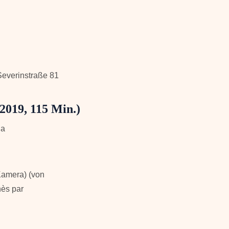
 Severinstraße 81
(2019, 115 Min.)
da
Kamera) (von
nès par