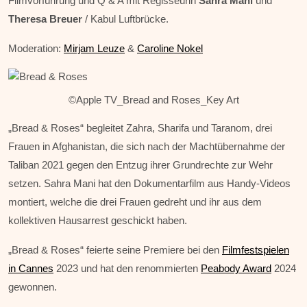
Filmvorführung und Q & A mit Regisseurin
Sahra Mani
und
Theresa Breuer
/ Kabul Luftbrücke.
Moderation:
Mirjam Leuze
&
Caroline Nokel
©Apple TV_Bread and Roses_Key Art
„Bread & Roses“ begleitet Zahra, Sharifa und Taranom, drei
Frauen in Afghanistan, die sich nach der Machtübernahme der
Taliban 2021 gegen den Entzug ihrer Grundrechte zur Wehr
setzen. Sahra Mani hat den Dokumentarfilm aus Handy-Videos
montiert, welche die drei Frauen gedreht und ihr aus dem
kollektiven Hausarrest geschickt haben.
„Bread & Roses“ feierte seine Premiere bei den
Filmfestspielen
in Cannes
2023 und hat den renommierten
Peabody Award
2024
gewonnen.