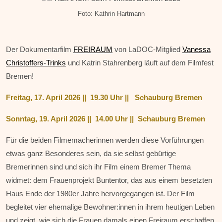
Foto: Kathrin Hartmann
Der Dokumentarfilm
FREIRAUM
von LaDOC-Mitglied
Vanessa
Christoffers-Trinks
und Katrin Stahrenberg läuft auf dem Filmfest
Bremen!
Freitag, 17. April 2026
||
19.30 Uhr
||
Schauburg Bremen
Sonntag, 19. April 2026
||
14.00 Uhr
||
Schauburg Bremen
Für die beiden Filmemacherinnen werden diese Vorführungen
etwas ganz Besonderes sein, da sie selbst gebürtige
Bremerinnen sind und sich ihr Film einem Bremer Thema
widmet: dem Frauenprojekt Buntentor, das aus einem besetzten
Haus Ende der 1980er Jahre hervorgegangen ist. Der Film
begleitet vier ehemalige Bewohner:innen in ihrem heutigen Leben
und zeigt, wie sich die Frauen damals einen Freiraum erschaffen