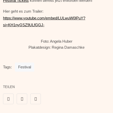
Festival Tickets
können bereits jetzt erworben werden!
Hier geht es zum Trailer:
https://www.youtube.com/embed/LULwuW0IPuY?
si=KH1nyGSZ9ULfGGJ-
Foto: Angela Huber
Plakatdesign: Regina Damaschke
Tags:
Festival
TEILEN