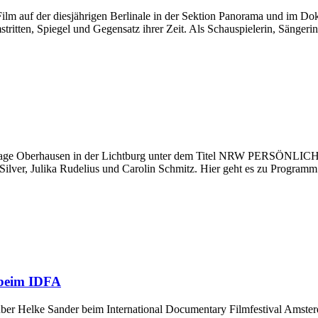
lm auf der diesjährigen Berlinale in der Sektion Panorama und im Dok
ritten, Spiegel und Gegensatz ihrer Zeit. Als Schauspielerin, Sängeri
lmtage Oberhausen in der Lichtburg unter dem Titel NRW PERSÖNLIC
ly Silver, Julika Rudelius und Carolin Schmitz. Hier geht es zu Progr
 beim IDFA
über Helke Sander beim International Documentary Filmfestival Amst