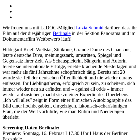
Wir freuen uns mit LaDOC-Mitglied
Luzia Schmid
darüber, dass ihr
Film auf der diesjährigen
Berlinale
in der Sektion Panorama und im
Dokumentarfilm Wettbewerb läuft!
Hildegard Knef: Weltstar, Stilikone, Grande Dame des Chansons,
letzte deutsche Diva, meinungsstark, umstritten, Spiegel und
Gegensatz ihrer Zeit. Als Schauspielerin, Sängerin und Autorin
feierte sie internationale Erfolge, erlebte krachende Niederlagen und
war mehr als fünf Jahrzehnte schöpferisch tätig. Bereits mit 20
wurde sie Teil der deutschen Öffentlichkeit und nie wieder daraus
entlassen. Ihr Lieblingsthema, erfolgreich zu sein, zu scheitern, sich
immer wieder neu zu erfinden und – against all odds – immer
wieder aufzustehen, macht sie zu einer Expertin des Überlebens.
„Ich will alles” zeigt in Form einer filmischen Autobiographie das
Bild einer hochbegabten, ehrgeizigen, lakonisch-scharfsinnigen
Frau, die der Welt vorführte, wie man Ruhm und Niederlagen
überlebt.
Screening Daten Berlinale:
Premiere: Sonntag, 16. Februar I 17.30 Uhr I Haus der Berliner
Festspiele